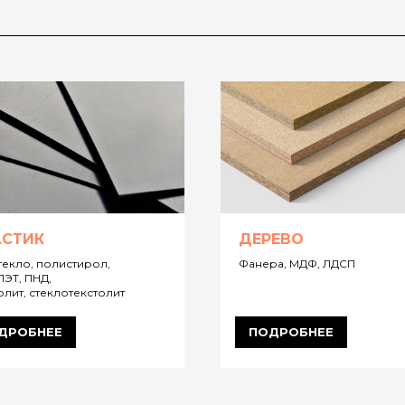
АСТИК
ДЕРЕВО
екло, полистирол,
Фанера, МДФ, ЛДСП
ПЭТ, ПНД,
олит, стеклотекстолит
ДРОБНЕЕ
ПОДРОБНЕЕ