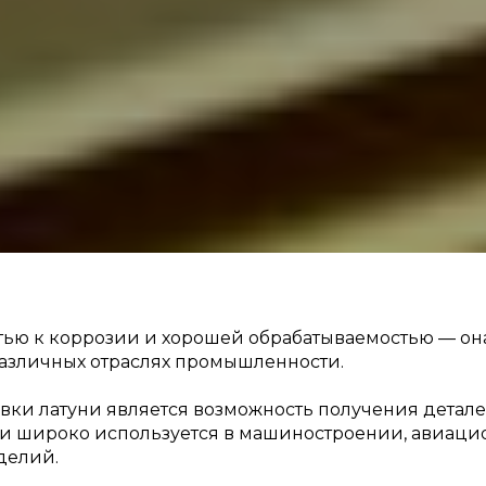
тью к коррозии и хорошей обрабатываемостью — она
азличных отраслях промышленности.
ки латуни является возможность получения детале
тки широко используется в машиностроении, авиац
делий.